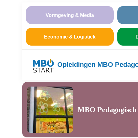
Vormgeving & Media
Economie & Logistiek
D
Opleidingen MBO Pedago
MBO Pedagogisch w