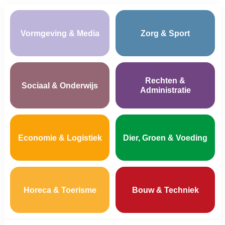
Vormgeving & Media
Zorg & Sport
Rechten &
Sociaal & Onderwijs
Administratie
Economie & Logistiek
Dier, Groen & Voeding
Horeca & Toerisme
Bouw & Techniek