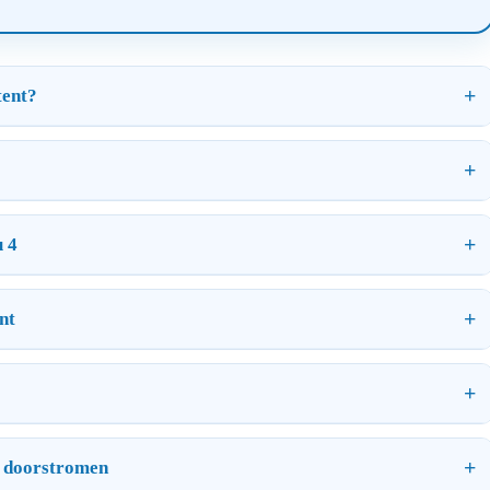
tent?
u 4
nt
O doorstromen