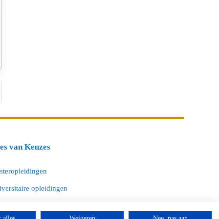
tes van Keuzes
steropleidingen
versitaire opleidingen
ltijdopleidingen
 alles
Weigeren
Nee, pas aan