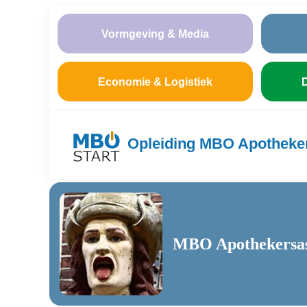
Vormgeving & Media
Economie & Logistiek
D
Opleiding MBO Apotheker
MBO Apothekersass