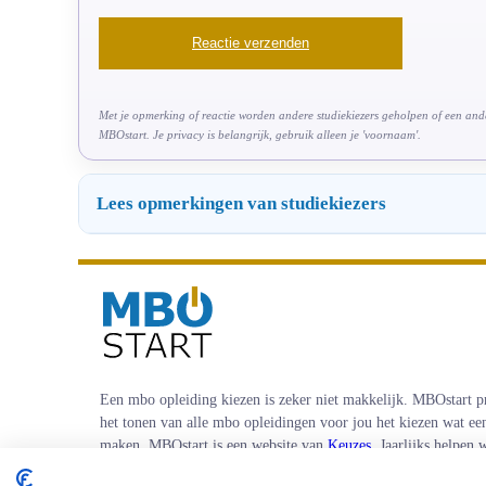
Met je opmerking of reactie worden andere studiekiezers geholpen of een ander
MBOstart. Je privacy is belangrijk, gebruik alleen je 'voornaam'.
Lees opmerkingen van studiekiezers
Een mbo opleiding kiezen is zeker niet makkelijk. MBOstart p
het tonen van alle mbo opleidingen voor jou het kiezen wat ee
maken. MBOstart is een website van
Keuzes
. Jaarlijks helpen
studiekiezers en coachen wij mensen tijdens hun loopbaan.