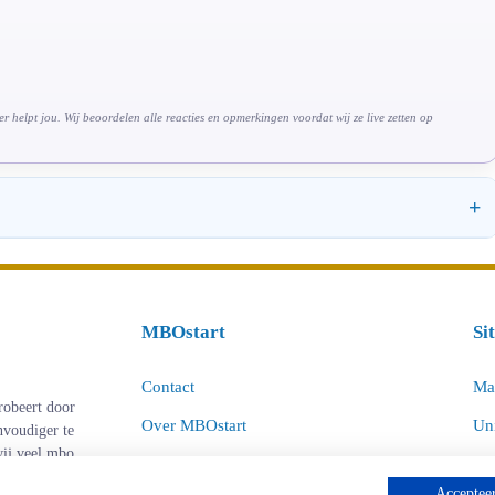
 helpt jou. Wij beoordelen alle reacties en opmerkingen voordat wij ze live zetten op
MBOstart
Si
Contact
Ma
robeert door
Over MBOstart
Uni
nvoudiger te
 wij veel mbo
Adverteren
Dee
Accepteer