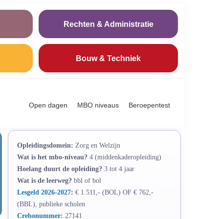
s
Rechten & Administratie
Bouw & Techniek
Open dagen
MBO niveaus
Beroepentest
Opleidingsdomein:
Zorg en Welzijn
Wat is het mbo-niveau?
4 (middenkaderopleiding)
Hoelang duurt de opleiding?
3 tot 4 jaar
Wat is de leerweg?
bbl of bol
Lesgeld 2026-2027
:
€ 1.511,- (BOL) OF € 762,-
(BBL), publieke scholen
Crebonummer
:
27141