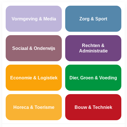
Vormgeving & Media
Zorg & Sport
Rechten &
Sociaal & Onderwijs
Administratie
Economie & Logistiek
Dier, Groen & Voeding
Horeca & Toerisme
Bouw & Techniek