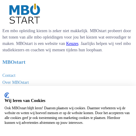
Een mbo opleiding kiezen is zeker niet makkelijk. MBOstart probeert door
het tonen van alle mbo opleidingen voor jou het kiezen wat eenvoudiger te
maken. MBOstart is een website van
Keuzes
. Jaarlijks helpen wij veel mbo
studiekiezers en coachen wij mensen tijdens hun loopbaan.
MBOstart
Contact
Over MBOstart
Adverteren
Disclaimer en privacy
Wij leren van Cookies
MBO links
Ook MBOstart blijft leren! Daarom plaatsen wij cookies. Daarmee verbeteren wij de
website en weten wij hoeveel mensen er op de website komen. Door het accepteren van
alle cookies geef je ook toestemming om marketing cookies te plaatsen. Hierdoor
Sites van Keuzes
kunnen wij advertenties afstemmen op jouw interesses.
Masteropleidingen