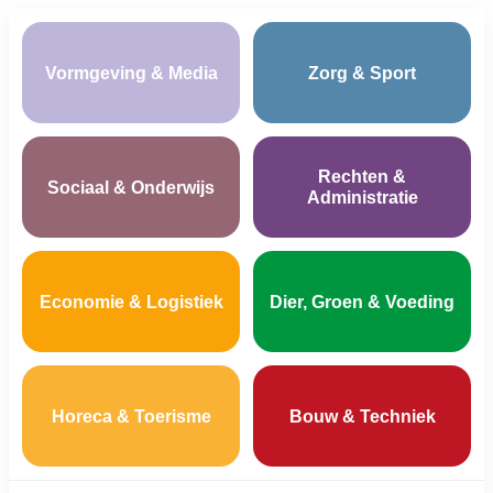
Vormgeving & Media
Zorg & Sport
Rechten &
Sociaal & Onderwijs
Administratie
Economie & Logistiek
Dier, Groen & Voeding
Horeca & Toerisme
Bouw & Techniek