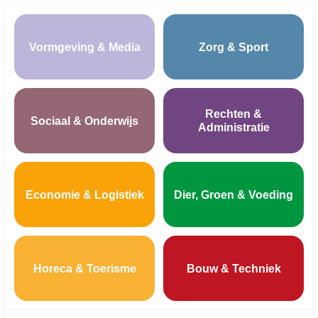
Vormgeving & Media
Zorg & Sport
Rechten &
Sociaal & Onderwijs
Administratie
Economie & Logistiek
Dier, Groen & Voeding
Horeca & Toerisme
Bouw & Techniek