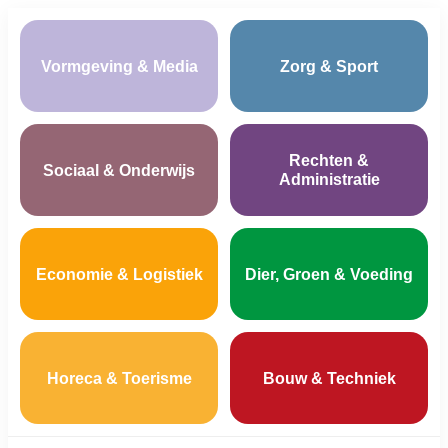
Vormgeving & Media
Zorg & Sport
Rechten &
Sociaal & Onderwijs
Administratie
Economie & Logistiek
Dier, Groen & Voeding
Horeca & Toerisme
Bouw & Techniek