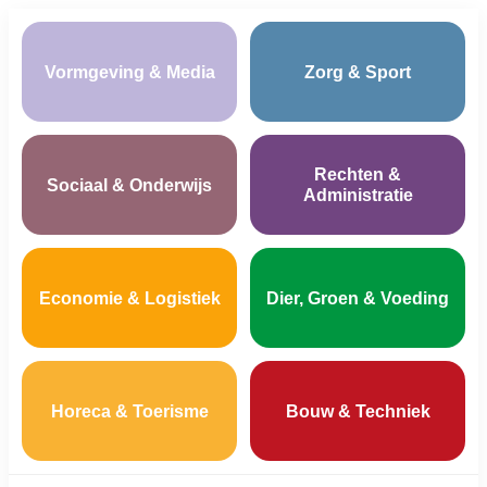
Vormgeving & Media
Zorg & Sport
Rechten &
Sociaal & Onderwijs
Administratie
Economie & Logistiek
Dier, Groen & Voeding
Horeca & Toerisme
Bouw & Techniek