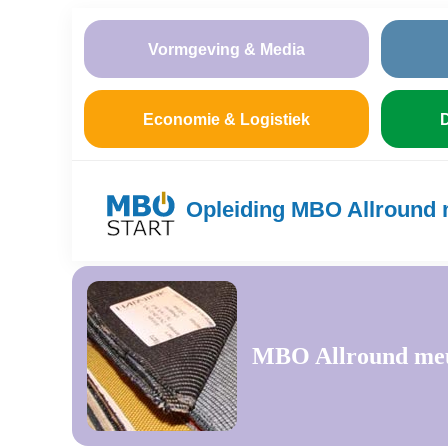
Vormgeving & Media
Economie & Logistiek
D
Opleiding MBO Allround 
MBO Allround meub