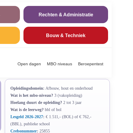
s
Rechten & Administratie
Bouw & Techniek
Open dagen
MBO niveaus
Beroepentest
Opleidingsdomein:
Afbouw, hout en onderhoud
Wat is het mbo-niveau?
3 (vakopleiding)
Hoelang duurt de opleiding?
2 tot 3 jaar
Wat is de leerweg?
bbl of bol
Lesgeld 2026-2027
:
€ 1.511,- (BOL) of € 762,-
(BBL), publieke school
Crebonummer
:
25855