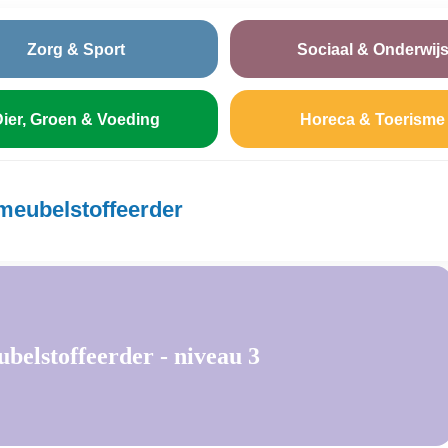
Zorg & Sport
Sociaal & Onderwij
ier, Groen & Voeding
Horeca & Toerisme
meubelstoffeerder
elstoffeerder - niveau 3