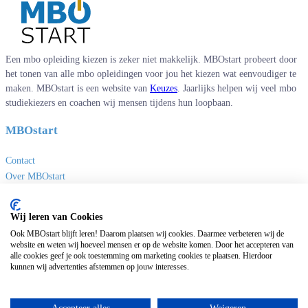
Een mbo opleiding kiezen is zeker niet makkelijk. MBOstart probeert door
het tonen van alle mbo opleidingen voor jou het kiezen wat eenvoudiger te
maken. MBOstart is een website van
Keuzes
. Jaarlijks helpen wij veel mbo
studiekiezers en coachen wij mensen tijdens hun loopbaan.
MBOstart
Contact
Over MBOstart
Adverteren
Disclaimer en privacy
Wij leren van Cookies
MBO links
Ook MBOstart blijft leren! Daarom plaatsen wij cookies. Daarmee verbeteren wij de
website en weten wij hoeveel mensen er op de website komen. Door het accepteren van
alle cookies geef je ook toestemming om marketing cookies te plaatsen. Hierdoor
Sites van Keuzes
kunnen wij advertenties afstemmen op jouw interesses.
Masteropleidingen
Universitaire opleidingen