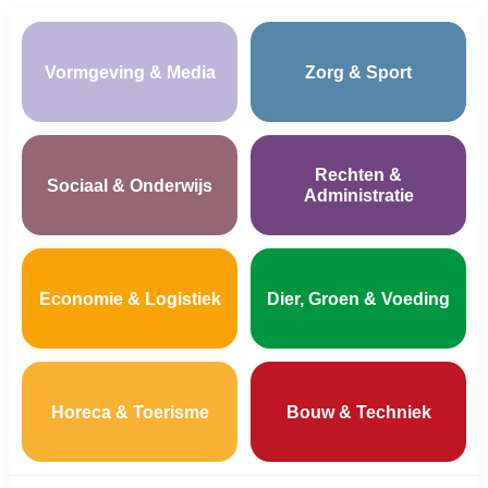
Vormgeving & Media
Zorg & Sport
Rechten &
Sociaal & Onderwijs
Administratie
Economie & Logistiek
Dier, Groen & Voeding
Horeca & Toerisme
Bouw & Techniek