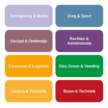
Vormgeving & Media
Zorg & Sport
Rechten &
Sociaal & Onderwijs
Administratie
Economie & Logistiek
Dier, Groen & Voeding
Horeca & Toerisme
Bouw & Techniek