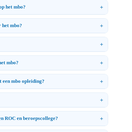
 op het mbo?
r het mbo?
 het mbo?
t een mbo opleiding?
 een ROC en beroepscollege?