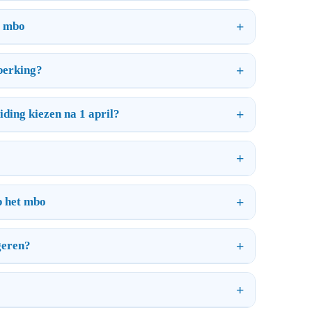
t mbo
perking?
ding kiezen na 1 april?
p het mbo
geren?