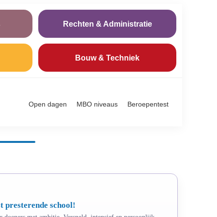
s
Rechten & Administratie
Bouw & Techniek
Open dagen
MBO niveaus
Beroepentest
t presterende school!
 doeners met ambitie. Versneld, intensief en persoonlijk