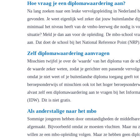
Hoe vraag je een diplomawaardering aan?
Na lang zoeken naar een leuke vervolgopleiding in Nederland h
gevonden. Je weet eigenlijk wel zeker dat jouw buitenlandse d
minimaal het niveau heeft van de vmbo-leerweg die nodig is vo
situatie? Meld je dan aan voor de opleiding. De mbo-school vr
aan. Dat doet de school bij het National Reference Point (NRP)
Zelf diplomawaardering aanvragen
Misschien twijfel je over de 'waarde' van het diploma van de sch
de waarde zeker weten, zodat je gerichter een passende vervolg
omdat je niet weet of je buitenlandse diploma toegang geeft tot
beroepsonderwijs of misschien ook tot het hoger beroepsonderw
alvast zelf een diplomawaardering aan te vragen bij het Infor
(IDW). Dit is niet gratis.
Als anderstalige naar het mbo
Sommige jongeren hebben door omstandigheden de middelbare s
afgemaakt. Bijvoorbeeld omdat ze moesten vluchten. Maar nu z
willen ze een mbo-opleiding volgen. Maar ze hebben geen dipl