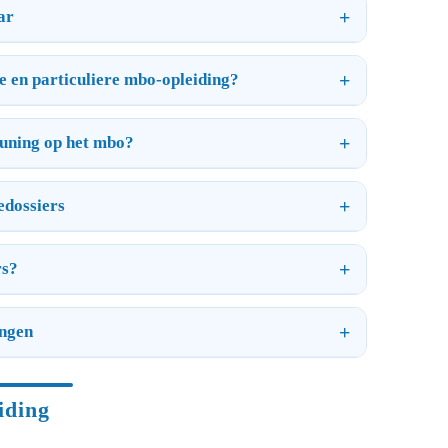
ar
re en particuliere mbo-opleiding?
euning op het mbo?
edossiers
rs?
ingen
iding