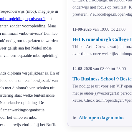
onderwijs met focus op resultaat. 
roepsonderwijs (mbo), mag je je in
presteren. ? eurocollege.nl/open-da
mbo-opleiding op niveau 1
, het
denten zonder vooropleiding. Maar
11-08-2026
van 19:00 tot 21:00
 van minimaal vmbo-niveau? Dan heb
Het Kronenburgh College 
stuk' nodig om toegelaten te worden
Think - Act - Grow is wat je in onz
eer gelijk aan het Nederlandse
over tijdens onze wekelijkse inloo
en van een bepaalde mbo-opleiding.
12-08-2026
van 08:00 tot 23:00
nds diploma vergelijkbaar is. En of
Tio Business School ◊ Best
ldoende is om een 'bewijsstuk' van
Tio nodigt je uit voor een VIP ope
a's met diploma's van scholen uit
met je ouder(s)/verzorger(s) perso
rdering staat welke buitenlandse
keuze. Check tio.nl/opendagen/#per
 Nederlandse opleiding. De
 (Samenwerkingsorganisatie
►
Alle open dagen mbo
voor het vmbo en mbo.
r onderwijs vind je bij het Nuffic.