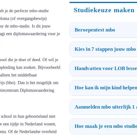
Studiekeuze maken
eb je de perfecte mbo-studie
iploma (of overgangsbewijs)
or de mbo-studie. Is dit jouw
Beroepentest mbo
aagt een diplomawaardering voor je
.
Kies in 7 stappen jouw mbo 
ool die je doet of deed. Of wil je
opleiding kan zoeken. Bijvoorbeeld
Handvatten voor LOB less
 alleen het middelbaar
ijs (hbo). Dan is het mogelijk om
Hoe kan ik mijn kind helpe
matiecentrum Diplomawaardering
Aanmelden mbo uiterlijk 1 
chool in hun geboorteland niet
e een tijdje in Nederland wonen,
Hoe maak je een mbo studi
oma. Of de Nederlandse overheid