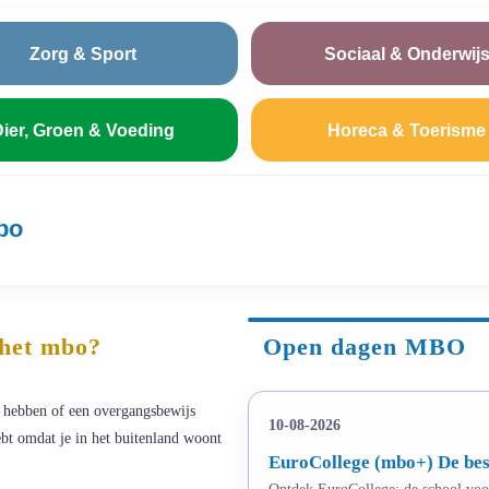
Zorg & Sport
Sociaal & Onderwij
ier, Groen & Voeding
Horeca & Toerisme
bo
 het mbo?
Open dagen MBO
 hebben of een overgangsbewijs
10-08-2026
ebt omdat je in het buitenland woont
EuroCollege (mbo+) De bes
Ontdek EuroCollege: de school voor