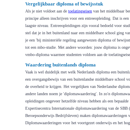
Vergelijkbaar diploma of bewijsstuk
Als je niet voldoet aan de
toelatingseisen
van het middelbaar be
principe alleen inschrijven voor een entreeopleiding. Dat is een
laagste niveau. Entreeopleidingen zijn vooral bedoeld voor stu
stel dat je in het buitenland naar een middelbare school ging
je een 'bij ministeriële regeling aangewezen diploma of bewijs
tot een mbo-studie. Met andere woorden: jouw diploma is ongev
vmbo-diploma waarmee studenten voldoen aan de toelatingseis
Waardering buitenlands diploma
Vaak is wel duidelijk met welk Nederlands diploma een buitenla
een overgangsbewijs van een buitenlandse middelbare school vo
de overheid te krijgen. Het vergelijken van Nederlandse diplom
andere landen noem je 'diplomawaardering'. In zo'n diplomawaa
opleidingen ongeveer hetzelfde niveau hebben als een bepaalde
Expertisecentra Internationale diplomawaardering van de SBB
Beroepsonderwijs Bedrijfsleven) maken diplomawaarderingen 
Diplomawaarderingen voor het voortgezet onderwijs en het hoge