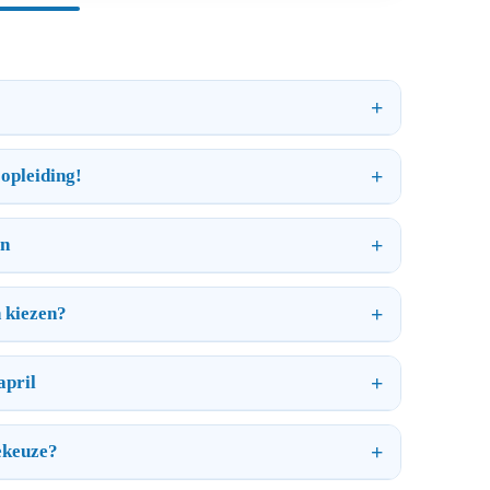
opleiding!
en
n kiezen?
april
ekeuze?