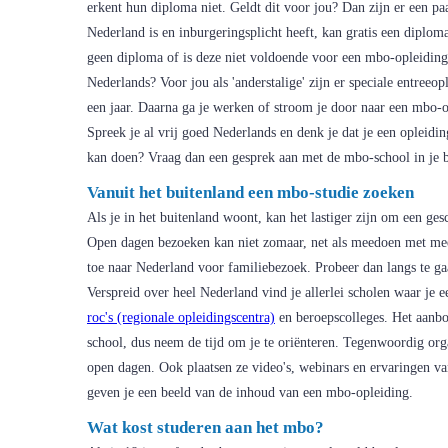
erkent hun diploma niet. Geldt dit voor jou? Dan zijn er een paa
Nederland is en inburgeringsplicht heeft, kan gratis een diplo
geen diploma of is deze niet voldoende voor een mbo-opleiding
Nederlands? Voor jou als 'anderstalige' zijn er speciale entreeo
een jaar. Daarna ga je werken of stroom je door naar een mbo-o
Spreek je al vrij goed Nederlands en denk je dat je een opleid
kan doen? Vraag dan een gesprek aan met de mbo-school in je b
Vanuit het buitenland een mbo-studie zoeken
Als je in het buitenland woont, kan het lastiger zijn om een ge
Open dagen bezoeken kan niet zomaar, net als meedoen met me
toe naar Nederland voor familiebezoek. Probeer dan langs te g
Verspreid over heel Nederland vind je allerlei scholen waar je 
roc's (regionale opleidingscentra)
en beroepscolleges. Het aanbo
school, dus neem de tijd om je te oriënteren. Tegenwoordig or
open dagen. Ook plaatsen ze video's, webinars en ervaringen v
geven je een beeld van de inhoud van een mbo-opleiding.
Wat kost studeren aan het mbo?