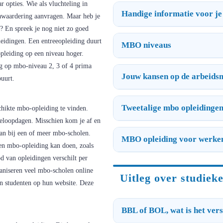
r opties. Wie als vluchteling in
Handige informatie voor je
mawaardering aanvragen. Maar heb je
? En spreek je nog niet zo goed
pleidingen. Een entreeopleiding duurt
MBO niveaus
pleiding op een niveau hoger.
ing op mbo-niveau 2, 3 of 4 prima
Jouw kansen op de arbeidsm
uurt.
Tweetalige mbo opleidinge
schikte mbo-opleiding te vinden.
eloopdagen. Misschien kom je af en
aan bij een of meer mbo-scholen.
MBO opleiding voor werke
een mbo-opleiding kan doen, zoals
d van opleidingen verschilt per
ganiseren veel mbo-scholen online
Uitleg over studiek
an studenten op hun website. Deze
BBL of BOL, wat is het vers