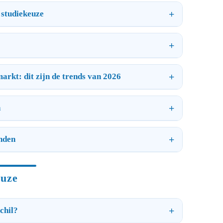
 studiekeuze
arkt: dit zijn de trends van 2026
n
nden
euze
chil?