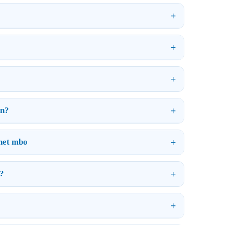
?
en?
 het mbo
g?