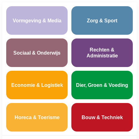
Vormgeving & Media
Zorg & Sport
Rechten &
Sociaal & Onderwijs
Administratie
Economie & Logistiek
Dier, Groen & Voeding
Horeca & Toerisme
Bouw & Techniek