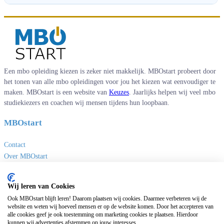
Een mbo opleiding kiezen is zeker niet makkelijk. MBOstart probeert door
het tonen van alle mbo opleidingen voor jou het kiezen wat eenvoudiger te
maken. MBOstart is een website van
Keuzes
. Jaarlijks helpen wij veel mbo
studiekiezers en coachen wij mensen tijdens hun loopbaan.
MBOstart
Contact
Over MBOstart
Adverteren
Disclaimer en privacy
Wij leren van Cookies
MBO links
Ook MBOstart blijft leren! Daarom plaatsen wij cookies. Daarmee verbeteren wij de
website en weten wij hoeveel mensen er op de website komen. Door het accepteren van
alle cookies geef je ook toestemming om marketing cookies te plaatsen. Hierdoor
Sites van Keuzes
kunnen wij advertenties afstemmen op jouw interesses.