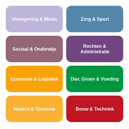
Vormgeving & Media
Zorg & Sport
Rechten &
Sociaal & Onderwijs
Administratie
Economie & Logistiek
Dier, Groen & Voeding
Horeca & Toerisme
Bouw & Techniek