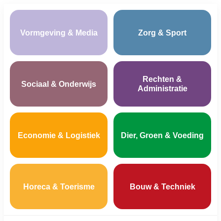
Vormgeving & Media
Zorg & Sport
Rechten &
Sociaal & Onderwijs
Administratie
Economie & Logistiek
Dier, Groen & Voeding
Horeca & Toerisme
Bouw & Techniek