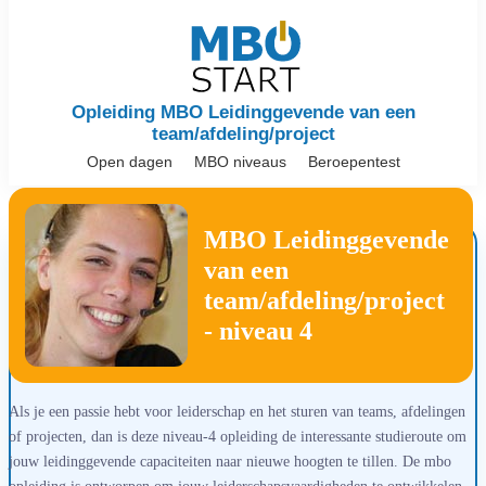
Opleiding MBO Leidinggevende van een
team/afdeling/project
Open dagen
MBO niveaus
Beroepentest
MBO Leidinggevende
van een
team/afdeling/project
- niveau 4
Als je een passie hebt voor leiderschap en het sturen van teams, afdelingen
of projecten, dan is deze niveau-4 opleiding de interessante studieroute om
jouw leidinggevende capaciteiten naar nieuwe hoogten te tillen. De mbo
opleiding is ontworpen om jouw leiderschapsvaardigheden te ontwikkelen