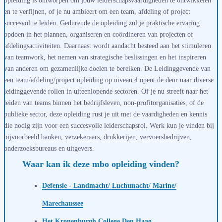
en te verfijnen, of je nu ambieert om een team, afdeling of project
succesvol te leiden. Gedurende de opleiding zul je praktische ervaring
opdoen in het plannen, organiseren en coördineren van projecten of
afdelingsactiviteiten. Daarnaast wordt aandacht besteed aan het stimuleren
van teamwork, het nemen van strategische beslissingen en het inspireren
van anderen om gezamenlijke doelen te bereiken. De Leidinggevende van
een team/afdeling/project opleiding op niveau 4 opent de deur naar diverse
leidinggevende rollen in uiteenlopende sectoren. Of je nu streeft naar het
leiden van teams binnen het bedrijfsleven, non-profitorganisaties, of de
publieke sector, deze opleiding rust je uit met de vaardigheden en kennis
die nodig zijn voor een succesvolle leiderschapsrol. Werk kun je vinden bij
bijvoorbeeld banken, verzekeraars, drukkerijen, vervoersbedrijven,
onderzoeksbureaus en uitgevers.
Waar kan ik deze mbo opleiding vinden?
Defensie - Landmacht/ Luchtmacht/ Marine/
Marechaussee
Het Kronenburgh College Den Haag