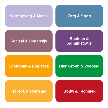
Vormgeving & Media
Zorg & Sport
Rechten &
Sociaal & Onderwijs
Administratie
Economie & Logistiek
Dier, Groen & Voeding
Horeca & Toerisme
Bouw & Techniek