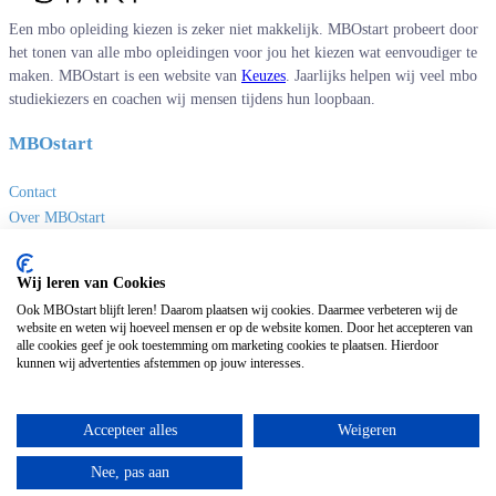
Een mbo opleiding kiezen is zeker niet makkelijk. MBOstart probeert door
het tonen van alle mbo opleidingen voor jou het kiezen wat eenvoudiger te
maken. MBOstart is een website van
Keuzes
. Jaarlijks helpen wij veel mbo
studiekiezers en coachen wij mensen tijdens hun loopbaan.
MBOstart
Contact
Over MBOstart
Adverteren
Disclaimer en privacy
Wij leren van Cookies
MBO links
Ook MBOstart blijft leren! Daarom plaatsen wij cookies. Daarmee verbeteren wij de
website en weten wij hoeveel mensen er op de website komen. Door het accepteren van
alle cookies geef je ook toestemming om marketing cookies te plaatsen. Hierdoor
Sites van Keuzes
kunnen wij advertenties afstemmen op jouw interesses.
Masteropleidingen
Universitaire opleidingen
Accepteer alles
Weigeren
Deeltijdopleidingen
Nee, pas aan
HBO opleidingen