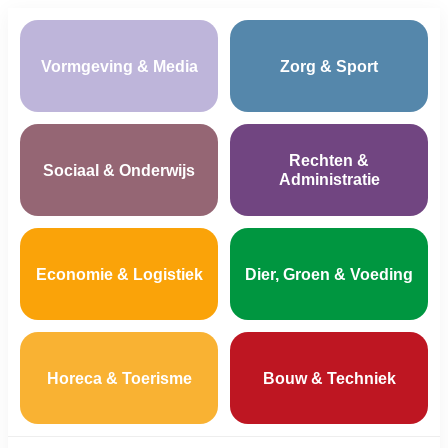
Vormgeving & Media
Zorg & Sport
Rechten &
Sociaal & Onderwijs
Administratie
Economie & Logistiek
Dier, Groen & Voeding
Horeca & Toerisme
Bouw & Techniek