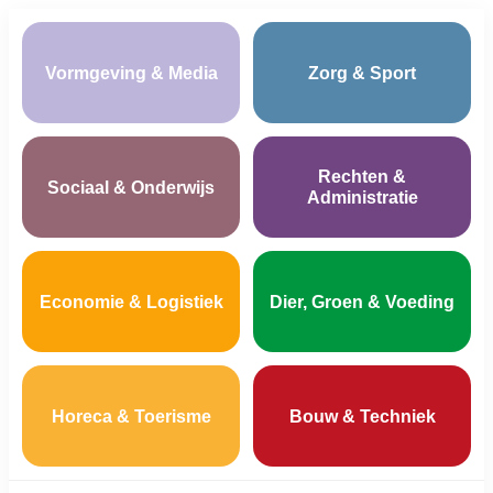
Vormgeving & Media
Zorg & Sport
Rechten &
Sociaal & Onderwijs
Administratie
Economie & Logistiek
Dier, Groen & Voeding
Horeca & Toerisme
Bouw & Techniek