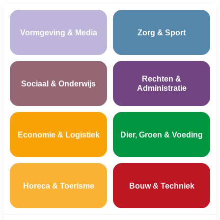
Vormgeving & Media
Zorg & Sport
Rechten &
Sociaal & Onderwijs
Administratie
Economie & Logistiek
Dier, Groen & Voeding
Horeca & Toerisme
Bouw & Techniek