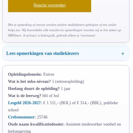
Met je opmerking of reactie worden andere studiekiezers geholpen of een ander
helpt jou. Wij beoordelen alle reacties en opmerkingen voordat wij ze live zetten op
MBOstart. Je privacy is belangrijk, gebruik alleen je 'voornaam'.
Lees opmerkingen van studiekiezers
Opleidingsdomein:
Entree
Wat is het mbo-niveau?
1 (entreeopleiding)
Hoelang duurt de opleiding?
1 jaar
Wat is de leerweg?
bbl of bol
Lesgeld 2026-2027
:
€ 1.511,- (BOL) of € 314,- (BBL), publieke
school
Crebonummer
:
25746
Oude naam kwalificatiedossier:
Assistent medewerker voedsel en
leefomgeving