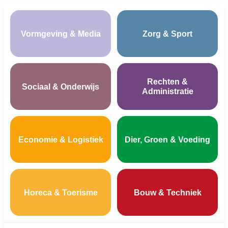
Vormgeving & Media
Zorg & Sport
Rechten &
Sociaal & Onderwijs
Administratie
Economie & Logistiek
Dier, Groen & Voeding
Horeca & Toerisme
Bouw & Techniek