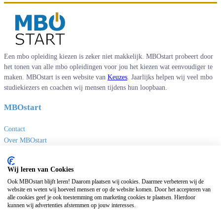
Een mbo opleiding kiezen is zeker niet makkelijk. MBOstart probeert door
het tonen van alle mbo opleidingen voor jou het kiezen wat eenvoudiger te
maken. MBOstart is een website van
Keuzes
. Jaarlijks helpen wij veel mbo
studiekiezers en coachen wij mensen tijdens hun loopbaan.
MBOstart
Contact
Over MBOstart
Adverteren
Disclaimer en privacy
Wij leren van Cookies
MBO links
Ook MBOstart blijft leren! Daarom plaatsen wij cookies. Daarmee verbeteren wij de
website en weten wij hoeveel mensen er op de website komen. Door het accepteren van
alle cookies geef je ook toestemming om marketing cookies te plaatsen. Hierdoor
Sites van Keuzes
kunnen wij advertenties afstemmen op jouw interesses.
Masteropleidingen