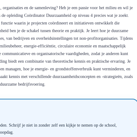
, organisaties en de samenleving? Heb je een passie voor het milieu en wil je
s de opleiding Coördinator Duurzaamheid op niveau 4 precies wat je zoekt.
functie waarin je projecten coördineert en initiatieven ontwikkelt die
eid ben je de schakel tussen theorie en praktijk. Je leert hoe je duurzame
s, van bedrijven en overheidsinstellingen tot non-profitorganisaties. Tijdens
milieubeheer, energie-efficiëntie, circulaire economie en maatschappelijk
communicatieve en organisatorische vaardigheden, zodat je anderen kunt
ing biedt een combinatie van theoretische kennis en praktische ervaring. Je
n en managen, hoe je energie- en grondstoffenverbruik kunt verminderen, en
maakt kennis met verschillende duurzaamheidsconcepten en -strategieën, zoals
 duurzame bedrijfsvoering.
en. Schrijf je niet in zonder zelf een kijkje te nemen op de school,
loopdag.