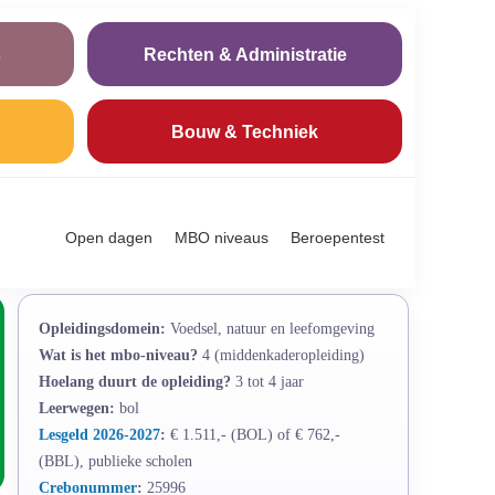
s
Rechten & Administratie
Bouw & Techniek
Open dagen
MBO niveaus
Beroepentest
Opleidingsdomein:
Voedsel, natuur en leefomgeving
Wat is het mbo-niveau?
4 (middenkaderopleiding)
Hoelang duurt de opleiding?
3 tot 4 jaar
Leerwegen:
bol
Lesgeld 2026-2027
:
€ 1.511,- (BOL) of € 762,-
(BBL), publieke scholen
Crebonummer
:
25996