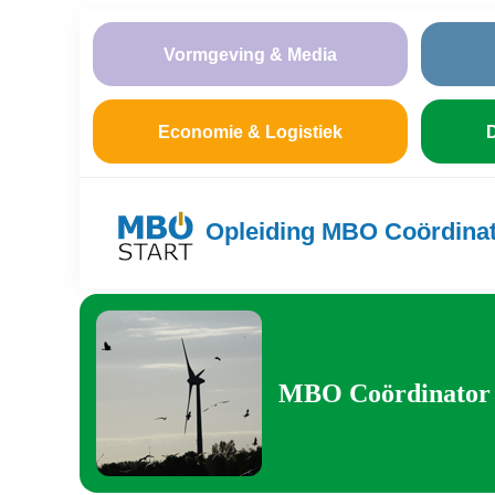
Vormgeving & Media
Economie & Logistiek
D
Opleiding MBO Coördina
MBO Coördinator 