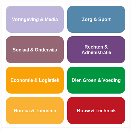
Vormgeving & Media
Zorg & Sport
Rechten &
Sociaal & Onderwijs
Administratie
Economie & Logistiek
Dier, Groen & Voeding
Horeca & Toerisme
Bouw & Techniek