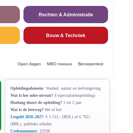
s
Rechten & Administratie
Bouw & Techniek
Open dagen
MBO niveaus
Beroepentest
Opleidingsdomein:
Voedsel, natuur en leefomgeving
Wat is het mbo-niveau?
4 (specialistenopleiding)
Hoelang duurt de opleiding?
1 tot 2 jaar
Wat is de leerweg?
bbl of bol
Lesgeld 2026-2027
:
€ 1.511,- (BOL) of € 762,-
(BBL), publieke scholen
Crebonummer
:
25538