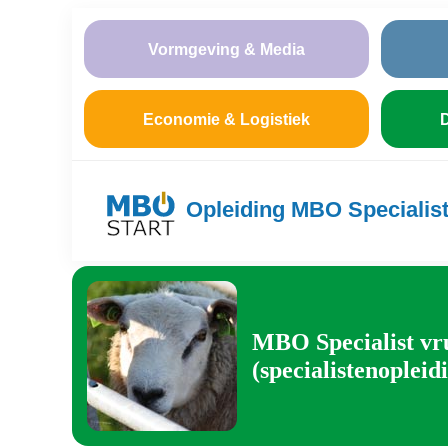
Vormgeving & Media
Economie & Logistiek
D
Opleiding MBO Specialist
MBO Specialist vru
(specialistenopleid