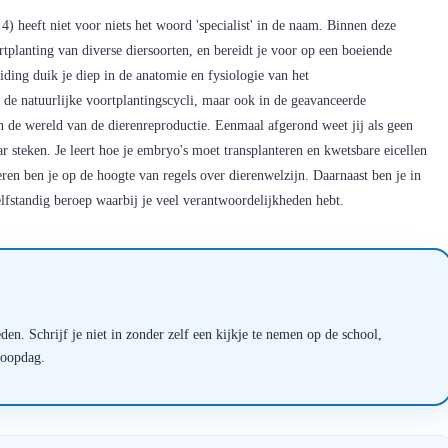
4) heeft niet voor niets het woord 'specialist' in de naam. Binnen deze
rtplanting van diverse diersoorten, en bereidt je voor op een boeiende
ding duik je diep in de anatomie en fysiologie van het
in de natuurlijke voortplantingscycli, maar ook in de geavanceerde
 de wereld van de dierenreproductie. Eenmaal afgerond weet jij als geen
r steken. Je leert hoe je embryo's moet transplanteren en kwetsbare eicellen
en ben je op de hoogte van regels over dierenwelzijn. Daarnaast ben je in
elfstandig beroep waarbij je veel verantwoordelijkheden hebt.
en. Schrijf je niet in zonder zelf een kijkje te nemen op de school,
loopdag.