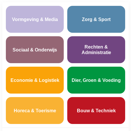
Vormgeving & Media
Zorg & Sport
Rechten &
Sociaal & Onderwijs
Administratie
Economie & Logistiek
Dier, Groen & Voeding
Horeca & Toerisme
Bouw & Techniek