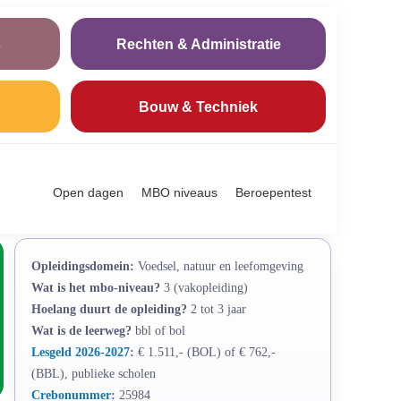
s
Rechten & Administratie
Bouw & Techniek
Open dagen
MBO niveaus
Beroepentest
Opleidingsdomein:
Voedsel, natuur en leefomgeving
Wat is het mbo-niveau?
3 (vakopleiding)
Hoelang duurt de opleiding?
2 tot 3 jaar
Wat is de leerweg?
bbl of bol
Lesgeld 2026-2027
:
€ 1.511,- (BOL) of € 762,-
(BBL), publieke scholen
Crebonummer
:
25984