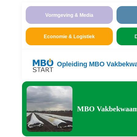
Vormgeving & Media
Economie & Logistiek
D
Opleiding MBO Vakbekwa
MBO Vakbekwaam m