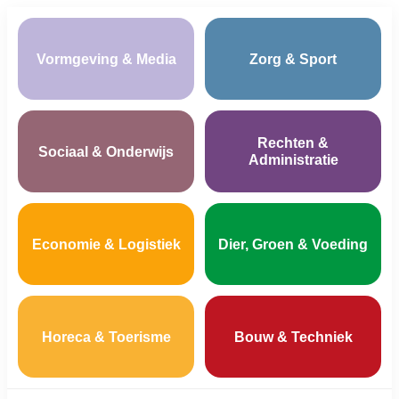
Vormgeving & Media
Zorg & Sport
Rechten &
Sociaal & Onderwijs
Administratie
Economie & Logistiek
Dier, Groen & Voeding
Horeca & Toerisme
Bouw & Techniek