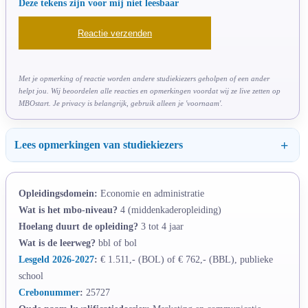
Deze tekens zijn voor mij niet leesbaar
Met je opmerking of reactie worden andere studiekiezers geholpen of een ander
helpt jou. Wij beoordelen alle reacties en opmerkingen voordat wij ze live zetten op
MBOstart. Je privacy is belangrijk, gebruik alleen je 'voornaam'.
Lees opmerkingen van studiekiezers
Opleidingsdomein:
Economie en administratie
Wat is het mbo-niveau?
4 (middenkaderopleiding)
Hoelang duurt de opleiding?
3 tot 4 jaar
Wat is de leerweg?
bbl of bol
Lesgeld 2026-2027
:
€ 1.511,- (BOL) of € 762,- (BBL), publieke
school
Crebonummer
:
25727