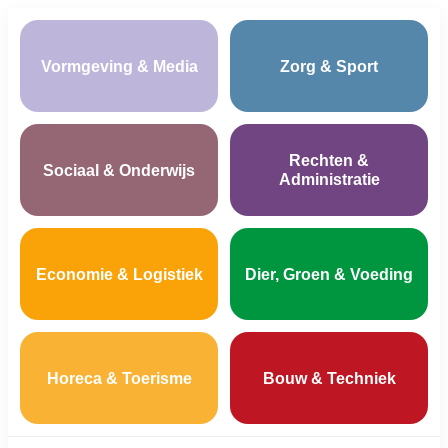
Vormgeving & Media
Zorg & Sport
Rechten &
Sociaal & Onderwijs
Administratie
Economie & Logistiek
Dier, Groen & Voeding
Horeca & Toerisme
Bouw & Techniek