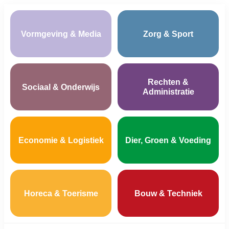
Vormgeving & Media
Zorg & Sport
Rechten &
Sociaal & Onderwijs
Administratie
Economie & Logistiek
Dier, Groen & Voeding
Horeca & Toerisme
Bouw & Techniek