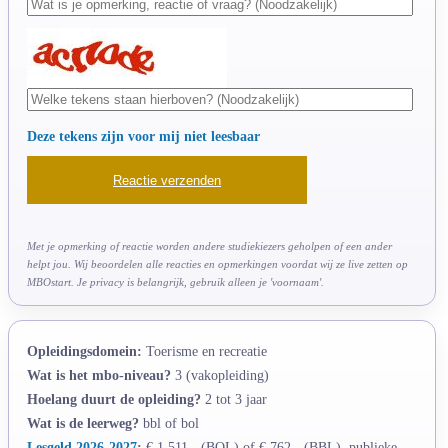
Deze tekens zijn voor mij niet leesbaar
Met je opmerking of reactie worden andere studiekiezers geholpen of een ander
helpt jou. Wij beoordelen alle reacties en opmerkingen voordat wij ze live zetten op
MBOstart. Je privacy is belangrijk, gebruik alleen je 'voornaam'.
Opleidingsdomein:
Toerisme en recreatie
Wat is het mbo-niveau?
3 (vakopleiding)
Hoelang duurt de opleiding?
2 tot 3 jaar
Wat is de leerweg?
bbl of bol
Lesgeld 2026-2027
:
€ 1.511,- (BOL) of € 762,- (BBL), publieke