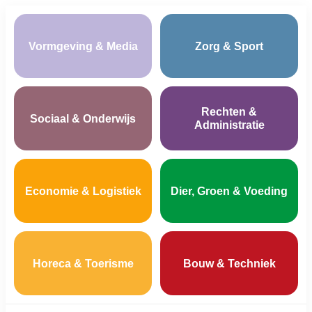
Vormgeving & Media
Zorg & Sport
Rechten &
Sociaal & Onderwijs
Administratie
Economie & Logistiek
Dier, Groen & Voeding
Horeca & Toerisme
Bouw & Techniek