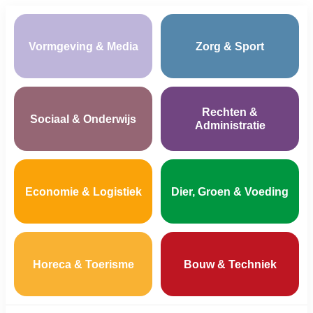
Vormgeving & Media
Zorg & Sport
Rechten &
Sociaal & Onderwijs
Administratie
Economie & Logistiek
Dier, Groen & Voeding
Horeca & Toerisme
Bouw & Techniek