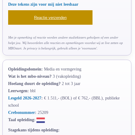
Deze tekens zijn voor mij niet leesbaar
Met je opmerking of reactie worden andere studiekiezers geholpen of een ander
helpt jou. Wij beoordelen alle reacties en opmerkingen voordat wij ze live zetten op
MBOstart. Je privacy is belangrijk, gebruik alleen je 'voornaam'.
Opleidingsdomein:
Media en vormgeving
Wat is het mbo-niveau?
3 (vakopleiding)
Hoelang duurt de opleiding?
2 tot 3 jaar
Leerwegen:
bbl
Lesgeld 2026-2027
:
€ 1.511,- (BOL) of € 762,- (BBL), publieke
school
Crebonummer
:
25209
Taal opleiding:
Stagekans tijdens opleiding: