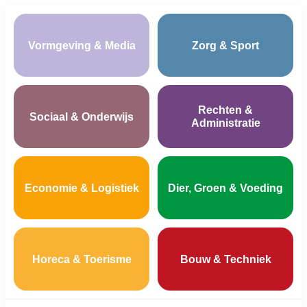
Vormgeving & Media
Zorg & Sport
Rechten &
Sociaal & Onderwijs
Administratie
Economie & Logistiek
Dier, Groen & Voeding
Horeca & Toerisme
Bouw & Techniek