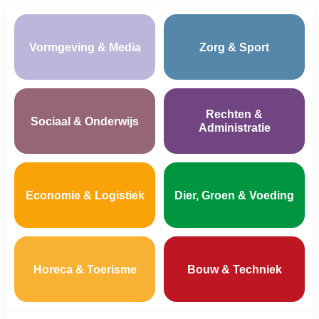
Vormgeving & Media
Zorg & Sport
Rechten &
Sociaal & Onderwijs
Administratie
Economie & Logistiek
Dier, Groen & Voeding
Horeca & Toerisme
Bouw & Techniek