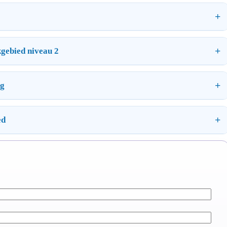
kgebied niveau 2
ng
ed