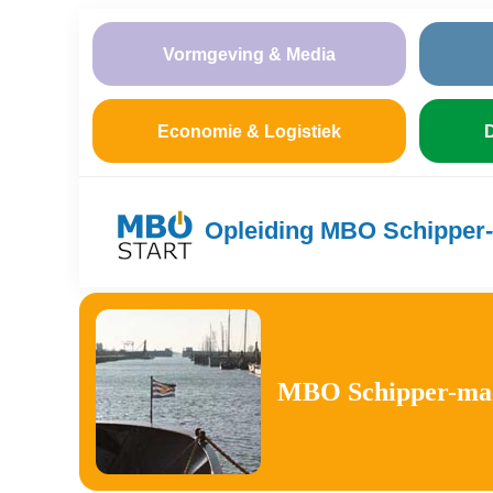
Vormgeving & Media
Economie & Logistiek
D
Opleiding MBO Schipper-
MBO Schipper-mach