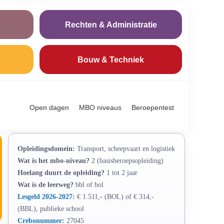
s
Rechten & Administratie
Bouw & Techniek
Open dagen
MBO niveaus
Beroepentest
Opleidingsdomein:
Transport, scheepvaart en logistiek
Wat is het mbo-niveau?
2 (basisberoepsopleiding)
Hoelang duurt de opleiding?
1 tot 2 jaar
Wat is de leerweg?
bbl of bol
Lesgeld 2026-2027
:
€ 1.511,- (BOL) of € 314,-
(BBL), publieke school
Crebonummer
:
27045