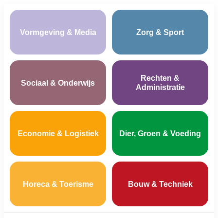
Vormgeving & Media
Zorg & Sport
Rechten &
Sociaal & Onderwijs
Administratie
Economie & Logistiek
Dier, Groen & Voeding
Horeca & Toerisme
Bouw & Techniek