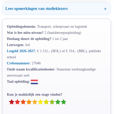
Lees opmerkingen van studiekiezers
Opleidingsdomein:
Transport, scheepvaart en logistiek
Wat is het mbo-niveau?
2 (basisberoepsopleiding)
Hoelang duurt de opleiding?
1 tot 2 jaar
Leerwegen:
bol
Lesgeld 2026-2027
:
€ 1.511,- (BOL) of € 314,- (BBL), publieke
school
Crebonummer
:
27046
Oude naam kwalificatiedossier:
Stuurman werktuigkundige
zeevisvaart sw6
Taal opleiding:
Kun je makkelijk een stage vinden?