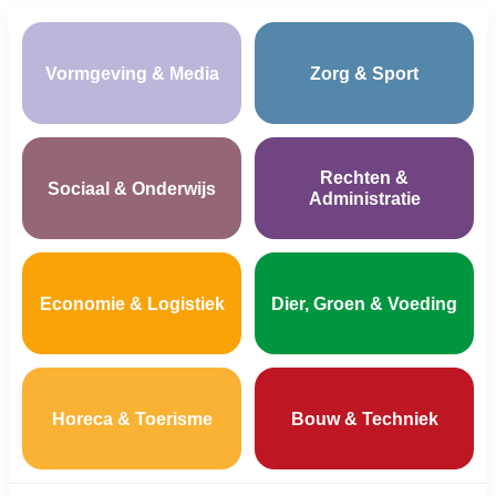
Vormgeving & Media
Zorg & Sport
Rechten &
Sociaal & Onderwijs
Administratie
Economie & Logistiek
Dier, Groen & Voeding
Horeca & Toerisme
Bouw & Techniek