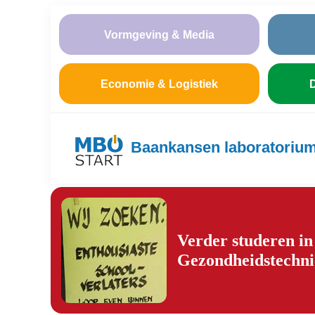
Vormgeving & Media
Economie & Logistiek
D
Baankansen laboratoriu
Verder studeren i
Gezondheidstechn