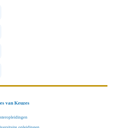
tes van Keuzes
steropleidingen
versitaire opleidingen