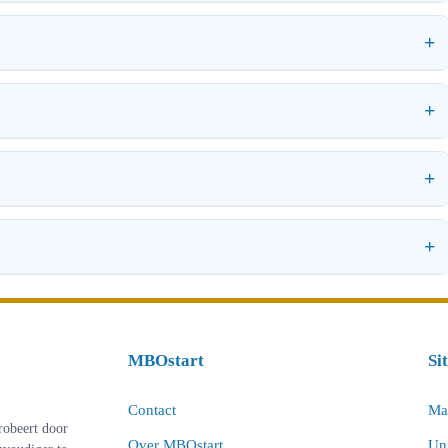
MBOstart
Si
Contact
Ma
robeert door
Over MBOstart
Uni