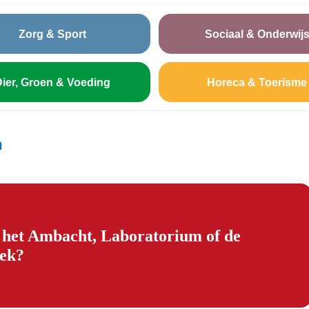
Zorg & Sport
Sociaal & Onderwij
ier, Groen & Voeding
Horeca & Toerisme
m
n het Ambacht, Laboratorium of de
iek?