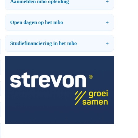
Aanmelden mbo opleiding
Open dagen op het mbo
Studiefinanciering in het mbo