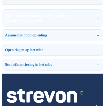
Opleidingen Ambacht, Laboratorium en
Gezondheidstechniek
Aanmelden mbo opleiding
Open dagen op het mbo
Studiefinanciering in het mbo