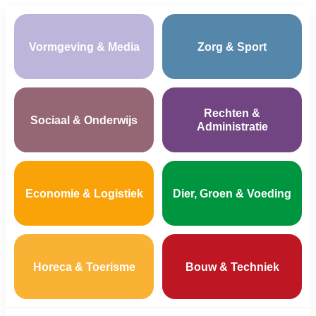
Vormgeving & Media
Zorg & Sport
Rechten &
Sociaal & Onderwijs
Administratie
Economie & Logistiek
Dier, Groen & Voeding
Horeca & Toerisme
Bouw & Techniek