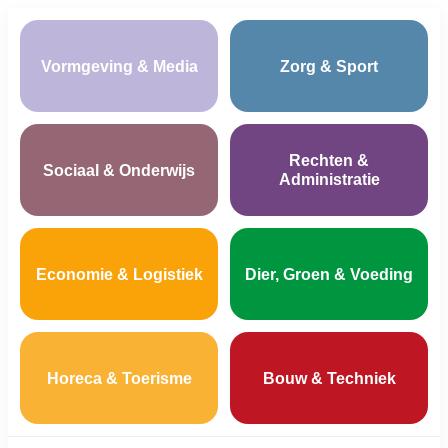
Vormgeving & Media
Zorg & Sport
Rechten &
Sociaal & Onderwijs
Administratie
Economie & Logistiek
Dier, Groen & Voeding
Horeca & Toerisme
Bouw & Techniek