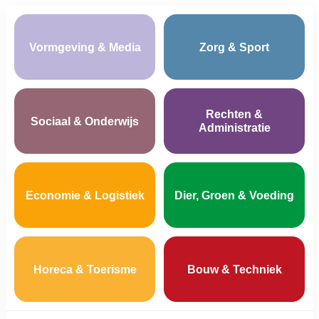
Vormgeving & Media
Zorg & Sport
Rechten &
Sociaal & Onderwijs
Administratie
Economie & Logistiek
Dier, Groen & Voeding
Horeca & Toerisme
Bouw & Techniek