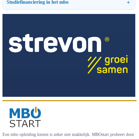
Studiefinanciering in het mbo
Een mbo opleiding kiezen is zeker niet makkelijk. MBOstart probeert door