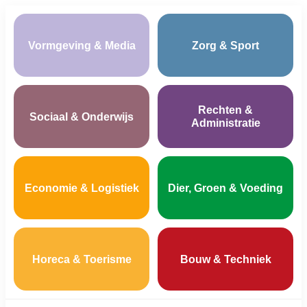
Vormgeving & Media
Zorg & Sport
Rechten &
Sociaal & Onderwijs
Administratie
Economie & Logistiek
Dier, Groen & Voeding
Horeca & Toerisme
Bouw & Techniek