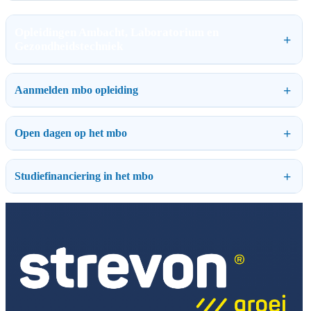
Opleidingen Ambacht, Laboratorium en
Gezondheidstechniek
Aanmelden mbo opleiding
Open dagen op het mbo
Studiefinanciering in het mbo