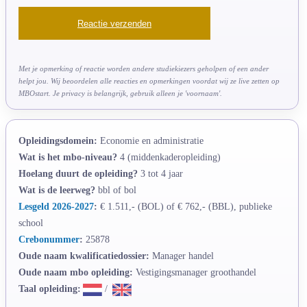
Met je opmerking of reactie worden andere studiekiezers geholpen of een ander
helpt jou. Wij beoordelen alle reacties en opmerkingen voordat wij ze live zetten op
MBOstart. Je privacy is belangrijk, gebruik alleen je 'voornaam'.
Opleidingsdomein:
Economie en administratie
Wat is het mbo-niveau?
4 (middenkaderopleiding)
Hoelang duurt de opleiding?
3 tot 4 jaar
Wat is de leerweg?
bbl of bol
Lesgeld 2026-2027
:
€ 1.511,- (BOL) of € 762,- (BBL), publieke
school
Crebonummer
:
25878
Oude naam kwalificatiedossier:
Manager handel
Oude naam mbo opleiding:
Vestigingsmanager groothandel
Taal opleiding:
/