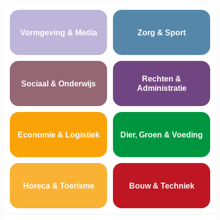
Vormgeving & Media
Zorg & Sport
Rechten &
Sociaal & Onderwijs
Administratie
Economie & Logistiek
Dier, Groen & Voeding
Horeca & Toerisme
Bouw & Techniek