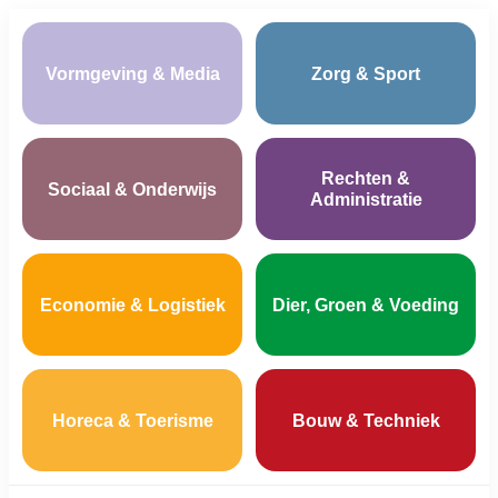
Vormgeving & Media
Zorg & Sport
Rechten &
Sociaal & Onderwijs
Administratie
Economie & Logistiek
Dier, Groen & Voeding
Horeca & Toerisme
Bouw & Techniek