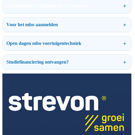
Opleidingen Mobiliteit en Voertuigen
Voor het mbo aanmelden
Open dagen mbo voertuigentechniek
Studiefinanciering ontvangen?