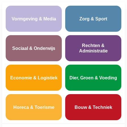
Vormgeving & Media
Zorg & Sport
Rechten &
Sociaal & Onderwijs
Administratie
Economie & Logistiek
Dier, Groen & Voeding
Horeca & Toerisme
Bouw & Techniek