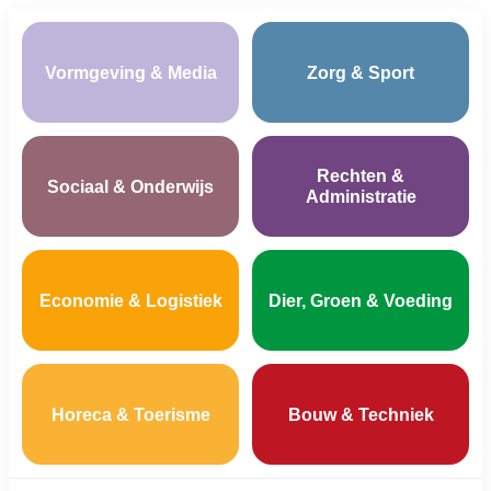
Vormgeving & Media
Zorg & Sport
Rechten &
Sociaal & Onderwijs
Administratie
Economie & Logistiek
Dier, Groen & Voeding
Horeca & Toerisme
Bouw & Techniek