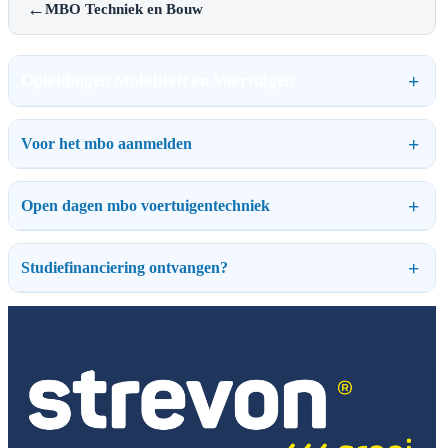
←
MBO Techniek en Bouw
Opleidingen Mobiliteit en Voertuigen
Voor het mbo aanmelden
Open dagen mbo voertuigentechniek
Studiefinanciering ontvangen?