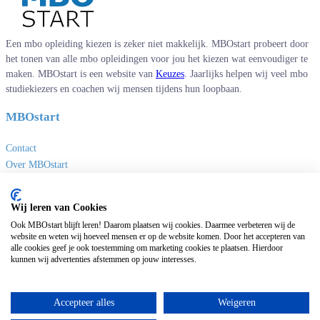
Een mbo opleiding kiezen is zeker niet makkelijk. MBOstart probeert door
het tonen van alle mbo opleidingen voor jou het kiezen wat eenvoudiger te
maken. MBOstart is een website van
Keuzes
. Jaarlijks helpen wij veel mbo
studiekiezers en coachen wij mensen tijdens hun loopbaan.
MBOstart
Contact
Over MBOstart
Adverteren
Disclaimer en privacy
Wij leren van Cookies
MBO links
Ook MBOstart blijft leren! Daarom plaatsen wij cookies. Daarmee verbeteren wij de
website en weten wij hoeveel mensen er op de website komen. Door het accepteren van
alle cookies geef je ook toestemming om marketing cookies te plaatsen. Hierdoor
Sites van Keuzes
kunnen wij advertenties afstemmen op jouw interesses.
Masteropleidingen
Universitaire opleidingen
Accepteer alles
Weigeren
Deeltijdopleidingen