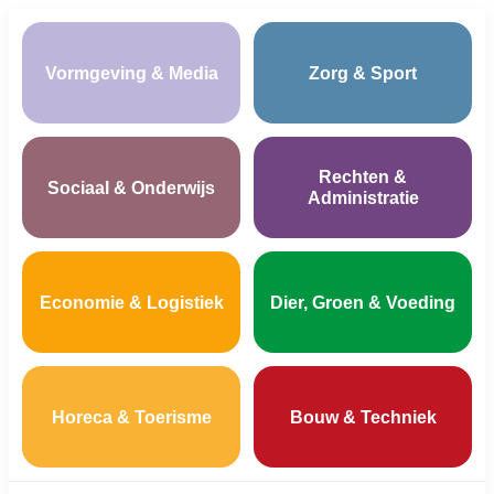
Vormgeving & Media
Zorg & Sport
Rechten &
Sociaal & Onderwijs
Administratie
Economie & Logistiek
Dier, Groen & Voeding
Horeca & Toerisme
Bouw & Techniek