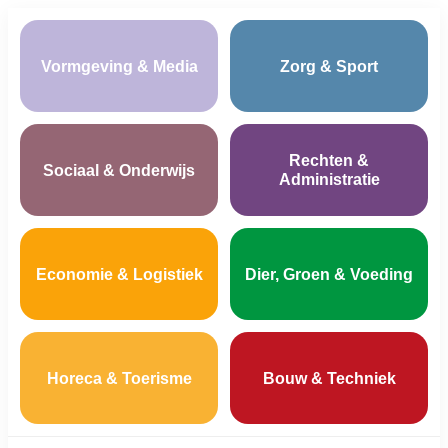
Vormgeving & Media
Zorg & Sport
Rechten &
Sociaal & Onderwijs
Administratie
Economie & Logistiek
Dier, Groen & Voeding
Horeca & Toerisme
Bouw & Techniek