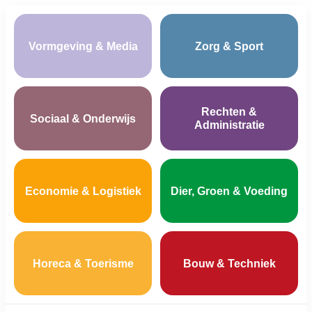
Vormgeving & Media
Zorg & Sport
Rechten &
Sociaal & Onderwijs
Administratie
Economie & Logistiek
Dier, Groen & Voeding
Horeca & Toerisme
Bouw & Techniek