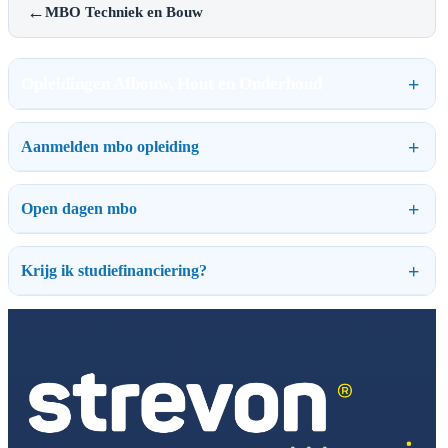
←
MBO Techniek en Bouw
Opleidingen Afbouw, Hout en Onderhoud
Aanmelden mbo opleiding
Open dagen mbo
Krijg ik studiefinanciering?