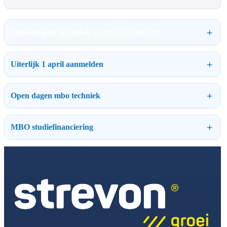
Opleidingen Techniek en Procesindustrie
Uiterlijk 1 april aanmelden
Open dagen mbo techniek
MBO studiefinanciering