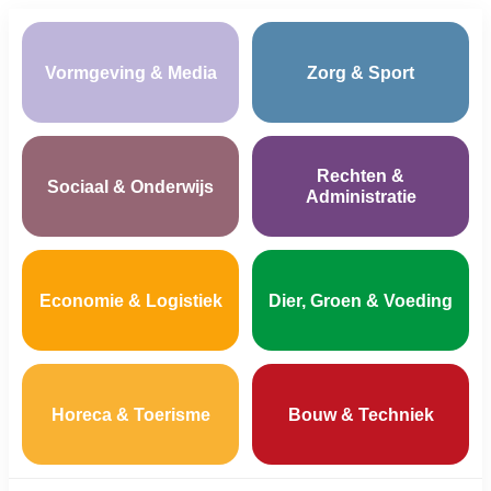
Vormgeving & Media
Zorg & Sport
Rechten &
Sociaal & Onderwijs
Administratie
Economie & Logistiek
Dier, Groen & Voeding
Horeca & Toerisme
Bouw & Techniek