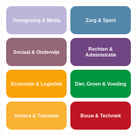
Vormgeving & Media
Zorg & Sport
Rechten &
Sociaal & Onderwijs
Administratie
Economie & Logistiek
Dier, Groen & Voeding
Horeca & Toerisme
Bouw & Techniek