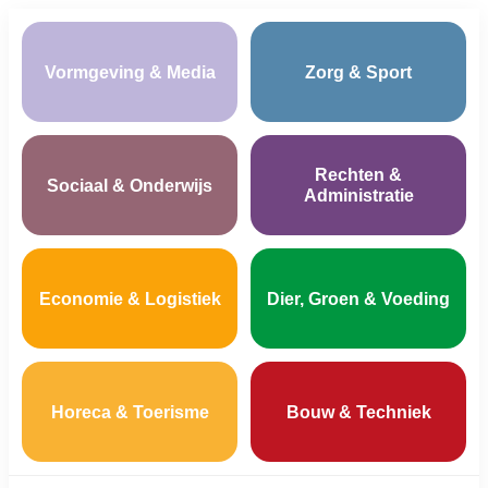
Vormgeving & Media
Zorg & Sport
Rechten &
Sociaal & Onderwijs
Administratie
Economie & Logistiek
Dier, Groen & Voeding
Horeca & Toerisme
Bouw & Techniek