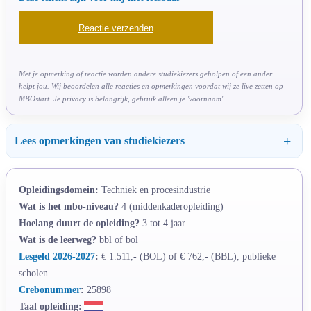
Met je opmerking of reactie worden andere studiekiezers geholpen of een ander
helpt jou. Wij beoordelen alle reacties en opmerkingen voordat wij ze live zetten op
MBOstart. Je privacy is belangrijk, gebruik alleen je 'voornaam'.
Lees opmerkingen van studiekiezers
Opleidingsdomein:
Techniek en procesindustrie
Wat is het mbo-niveau?
4 (middenkaderopleiding)
Hoelang duurt de opleiding?
3 tot 4 jaar
Wat is de leerweg?
bbl of bol
Lesgeld 2026-2027
:
€ 1.511,- (BOL) of € 762,- (BBL), publieke
scholen
Crebonummer
:
25898
Taal opleiding: