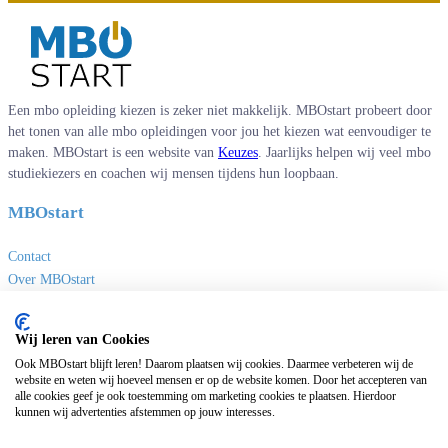
Een mbo opleiding kiezen is zeker niet makkelijk. MBOstart probeert door
het tonen van alle mbo opleidingen voor jou het kiezen wat eenvoudiger te
maken. MBOstart is een website van
Keuzes
. Jaarlijks helpen wij veel mbo
studiekiezers en coachen wij mensen tijdens hun loopbaan.
MBOstart
Contact
Over MBOstart
Adverteren
Disclaimer en privacy
Wij leren van Cookies
MBO links
Ook MBOstart blijft leren! Daarom plaatsen wij cookies. Daarmee verbeteren wij de
website en weten wij hoeveel mensen er op de website komen. Door het accepteren van
alle cookies geef je ook toestemming om marketing cookies te plaatsen. Hierdoor
Sites van Keuzes
kunnen wij advertenties afstemmen op jouw interesses.
Masteropleidingen